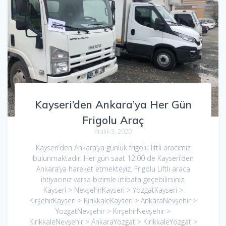
Kayseri’den Ankara’ya Her Gün
Frigolu Araç
Aralık 3, 2020
Kayseri’den Ankara’ya günlük frigolu liftli aracımız
bulunmaktadır. Her gün saat 12:00 de Kayseri’den
Ankara’ya hareket etmekteyiz. Frigolu Liftli araca
ihtiyacınız varsa bizimle irtibata geçebilirsiniz.
Kayseri > NevşehirKayseri > YozgatKayseri >
KırşehirKayseri > KırıkkaleKayseri > AnkaraNevşehir >
YozgatNevşehir > KırşehirNevşehir >
KırıkkaleNevşehir > AnkaraYozgat > KırıkkaleYozgat >