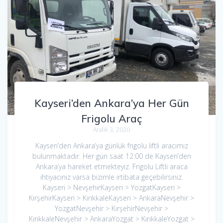
Kayseri’den Ankara’ya Her Gün
Frigolu Araç
Aralık 3, 2020
Kayseri’den Ankara’ya günlük frigolu liftli aracımız
bulunmaktadır. Her gün saat 12:00 de Kayseri’den
Ankara’ya hareket etmekteyiz. Frigolu Liftli araca
ihtiyacınız varsa bizimle irtibata geçebilirsiniz.
Kayseri > NevşehirKayseri > YozgatKayseri >
KırşehirKayseri > KırıkkaleKayseri > AnkaraNevşehir >
YozgatNevşehir > KırşehirNevşehir >
KırıkkaleNevşehir > AnkaraYozgat > KırıkkaleYozgat >