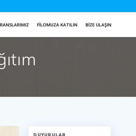
ERANSLARIMIZ
FILOMUZA KATILIN
BIZE ULAŞIN
ğıtım
DUYURULAR