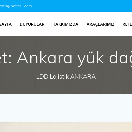
ircan@hotmail.com
SAYFA
DUYURULAR
HAKKIMIZDA
ARAÇLARIMIZ
REF
et:
Ankara yük da
LDD Lojistik ANKARA