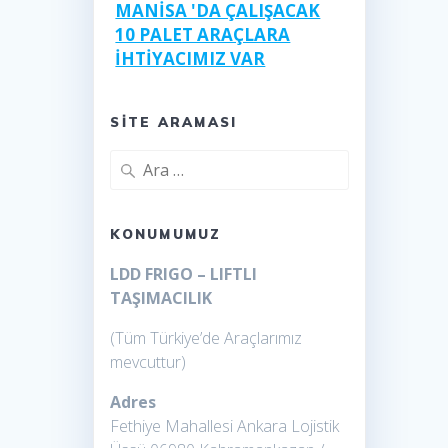
MANİSA 'DA ÇALIŞACAK
10 PALET ARAÇLARA
İHTİYACIMIZ VAR
ANKARA DAĞITIM
SITE ARAMASI
Bayrampaşa Ankara
Arama:
frigolu liftli
Panelvan araç Kiralama
KONUMUMUZ
Sahibinden KİRALIK
LDD FRIGO – LIFTLI
Minibüs ankara
TAŞIMACILIK
(Tüm Türkiye’de Araçlarımız
Kiralık PANELVAN
mevcuttur)
DUCATO 15m3 ANKARA
Adres
KİRALIK Panelvan Ankara
Fethiye Mahallesi Ankara Lojistik