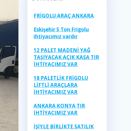
FRİGOLU ARAÇ ANKARA
Eskişehir 5 Ton Frigolu
ihtiyacımız vardır
12 PALET MADENİ YAĞ
TAŞIYACAK AÇIK KASA TIR
İHTİYACIMIZ VAR
18 PALETLİK FRİGOLU
LİFTLİ ARAÇLARA
İHTİYACIMIZ VAR
ANKARA KONYA TIR
İHTİYACIMIZ VAR
İŞİYLE BİRLİKTE SATILIK