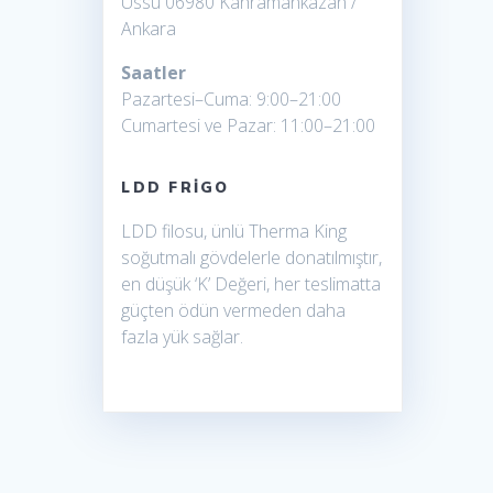
Üssü 06980 Kahramankazan /
Karaman frigolu araç
Ankara
Kayseri frigolu 40 ayak
Saatler
Pazartesi–Cuma: 9:00–21:00
Cumartesi ve Pazar: 11:00–21:00
LDD FRIGO
LDD filosu, ünlü Therma King
soğutmalı gövdelerle donatılmıştır,
en düşük ‘K’ Değeri, her teslimatta
güçten ödün vermeden daha
fazla yük sağlar.