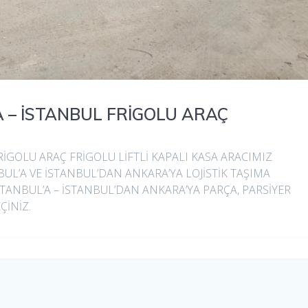
 – İSTANBUL FRİGOLU ARAÇ
İGOLU ARAÇ FRİGOLU LİFTLİ KAPALI KASA ARACIMIZ
L’A VE İSTANBUL’DAN ANKARA’YA LOJİSTİK TAŞIMA
TANBUL’A – İSTANBUL’DAN ANKARA’YA PARÇA, PARSİYER
ÇİNİZ.