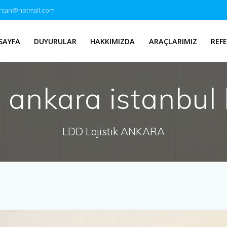
ircan@hotmail.com
SAYFA
DUYURULAR
HAKKIMIZDA
ARAÇLARIMIZ
REF
:
ankara istanbul l
LDD Lojistik ANKARA