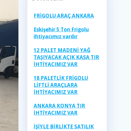
FRİGOLU ARAÇ ANKARA
Eskişehir 5 Ton Frigolu
ihtiyacımız vardır
12 PALET MADENİ YAĞ
TAŞIYACAK AÇIK KASA TIR
İHTİYACIMIZ VAR
18 PALETLİK FRİGOLU
LİFTLİ ARAÇLARA
İHTİYACIMIZ VAR
ANKARA KONYA TIR
İHTİYACIMIZ VAR
İŞİYLE BİRLİKTE SATILIK