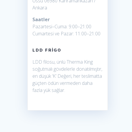
Üssü 06980 Kahramankazan /
Karaman frigolu araç
Ankara
Kayseri frigolu 40 ayak
Saatler
Pazartesi–Cuma: 9:00–21:00
FRİGOLU ARAÇ ANKARA
Cumartesi ve Pazar: 11:00–21:00
LDD FRIGO
LDD filosu, ünlü Therma King
soğutmalı gövdelerle donatılmıştır,
en düşük ‘K’ Değeri, her teslimatta
güçten ödün vermeden daha
fazla yük sağlar.