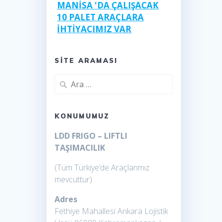
MANİSA 'DA ÇALIŞACAK
10 PALET ARAÇLARA
İHTİYACIMIZ VAR
ANKARA DAĞITIM
SITE ARAMASI
Bayrampaşa Ankara
Arama:
frigolu liftli
Panelvan araç Kiralama
KONUMUMUZ
Sahibinden KİRALIK
LDD FRIGO – LIFTLI
Minibüs ankara
TAŞIMACILIK
(Tüm Türkiye’de Araçlarımız
Kiralık PANELVAN
mevcuttur)
DUCATO 15m3 ANKARA
Adres
KİRALIK Panelvan Ankara
Fethiye Mahallesi Ankara Lojistik