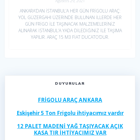
Ağustos 29, 2021
ANKARA’DAN İSTANBUL’A HER GÜN FRİGOLU ARAÇ:
YOL GÜZERGAHI ÜZERİNDE BULUNAN İLLERDE HER
GÜN FRİGO İLE TAŞINACAK MALZEMELERİNİZ
ALINARAK İSTANBUL’A YADA DİLEDİĞİNİZ İLE TAŞIMA
YAPILIR. ARAÇ 15 M3 FİAT DUCATO’DUR.
DUYURULAR
FRİGOLU ARAÇ ANKARA
Eskişehir 5 Ton Frigolu ihtiyacımız vardır
12 PALET MADENİ YAĞ TAŞIYACAK AÇIK
KASA TIR İHTİYACIMIZ VAR