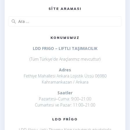
Kayseri frigolu 40 ayak
SITE ARAMASI
Arama:
KONUMUMUZ
LDD FRIGO – LIFTLI TAŞIMACILIK
(Tüm Türkiye’de Araçlarımız mevcuttur)
Adres
Fethiye Mahallesi Ankara Lojistik Üssü 06980
Kahramankazan / Ankara
Saatler
Pazartesi–Cuma: 9:00–21:00
Cumartesi ve Pazar: 11:00–21:00
LDD FRIGO
LDD filosu, ünlü Therma King soğutmalı gövdelerle