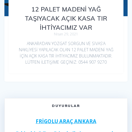
12 PALET MADENİ YAĞ
TAŞIYACAK AÇIK KASA TIR
İHTİYACIMIZ VAR
Nisan 29, 2021
ANKARA’DAN YOZGAT SORGUN VE SİVAS’A
NAKLİYESİ YAPILACAK OLAN 12 PALET MADENİ YAĞ
İÇİN AÇIK KASA TIR İHTİYACIMIZ BULUNMAKTADIR.
LÜTFEN İLETİŞİME GEÇİNİZ: 0544 907 9270
DUYURULAR
FRİGOLU ARAÇ ANKARA