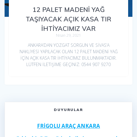
12 PALET MADENİ YAĞ
TAŞIYACAK AÇIK KASA TIR
İHTİYACIMIZ VAR
Nisan 29, 2021
ANKARA’DAN YOZGAT SORGUN VE SİVAS’A
NAKLİYESİ YAPILACAK OLAN 12 PALET MADENİ YAĞ
İÇİN AÇIK KASA TIR İHTİYACIMIZ BULUNMAKTADIR.
LÜTFEN İLETİŞİME GEÇİNİZ: 0544 907 9270
DUYURULAR
FRİGOLU ARAÇ ANKARA