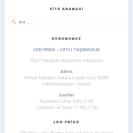
Kayseri frigolu 40 ayak
SITE ARAMASI
Arama:
KONUMUMUZ
LDD FRIGO – LIFTLI TAŞIMACILIK
(Tüm Türkiye’de Araçlarımız mevcuttur)
Adres
Fethiye Mahallesi Ankara Lojistik Üssü 06980
Kahramankazan / Ankara
Saatler
Pazartesi–Cuma: 9:00–21:00
Cumartesi ve Pazar: 11:00–21:00
LDD FRIGO
LDD filosu, ünlü Therma King soğutmalı gövdelerle