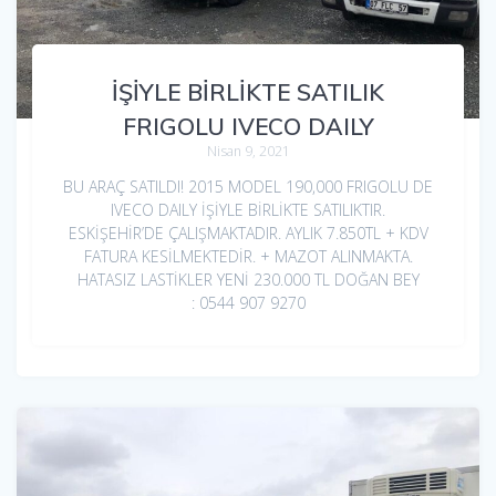
İŞİYLE BİRLİKTE SATILIK
FRIGOLU IVECO DAILY
Nisan 9, 2021
BU ARAÇ SATILDI! 2015 MODEL 190,000 FRIGOLU DE
IVECO DAILY İŞİYLE BİRLİKTE SATILIKTIR.
ESKİŞEHİR’DE ÇALIŞMAKTADIR. AYLIK 7.850TL + KDV
FATURA KESİLMEKTEDİR. + MAZOT ALINMAKTA.
HATASIZ LASTİKLER YENİ 230.000 TL DOĞAN BEY
: 0544 907 9270