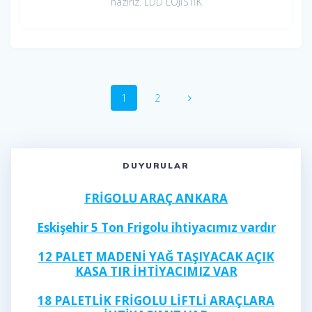
hazırız. LDD LOJİSTİK
Yazı
Sayfa
1
Sayfa
2
dolaşımı
DUYURULAR
FRİGOLU ARAÇ ANKARA
Eskişehir 5 Ton Frigolu ihtiyacımız vardır
12 PALET MADENİ YAĞ TAŞIYACAK AÇIK
KASA TIR İHTİYACIMIZ VAR
18 PALETLİK FRİGOLU LİFTLİ ARAÇLARA
İHTİYACIMIZ VAR