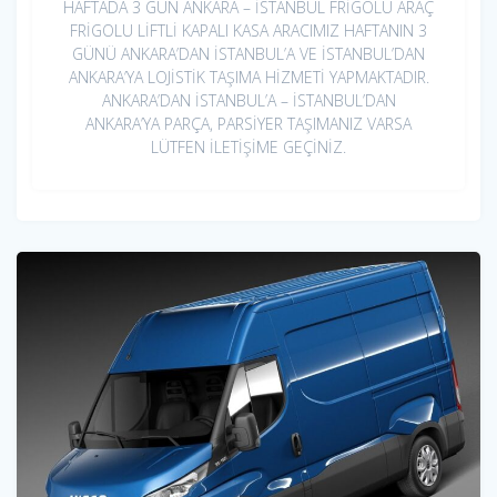
HAFTADA 3 GÜN ANKARA – İSTANBUL FRİGOLU ARAÇ
FRİGOLU LİFTLİ KAPALI KASA ARACIMIZ HAFTANIN 3
GÜNÜ ANKARA’DAN İSTANBUL’A VE İSTANBUL’DAN
ANKARA’YA LOJİSTİK TAŞIMA HİZMETİ YAPMAKTADIR.
ANKARA’DAN İSTANBUL’A – İSTANBUL’DAN
ANKARA’YA PARÇA, PARSİYER TAŞIMANIZ VARSA
LÜTFEN İLETİŞİME GEÇİNİZ.