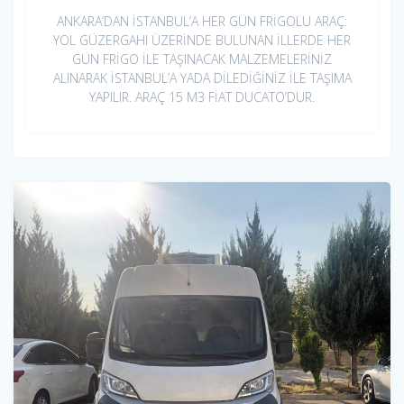
ANKARA’DAN İSTANBUL’A HER GÜN FRİGOLU ARAÇ:
YOL GÜZERGAHI ÜZERİNDE BULUNAN İLLERDE HER
GÜN FRİGO İLE TAŞINACAK MALZEMELERİNİZ
ALINARAK İSTANBUL’A YADA DİLEDİĞİNİZ İLE TAŞIMA
YAPILIR. ARAÇ 15 M3 FİAT DUCATO’DUR.