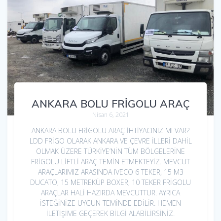
ANKARA BOLU FRİGOLU ARAÇ
Nisan 6, 2021
ANKARA BOLU FRİGOLU ARAÇ İHTİYACINIZ MI VAR?
LDD FRİGO OLARAK ANKARA VE ÇEVRE İLLERİ DAHİL
OLMAK ÜZERE TÜRKİYE’NİN TÜM BÖLGELERİNE
FRİGOLU LİFTLİ ARAÇ TEMİN ETMEKTEYİZ. MEVCUT
ARAÇLARIMIZ ARASINDA IVECO 6 TEKER, 15 M3
DUCATO, 15 METREKÜP BOXER, 10 TEKER FRİGOLU
ARAÇLAR HALİ HAZIRDA MEVCUTTUR. AYRICA
İSTEĞİNİZE UYGUN TEMİNDE EDİLİR. HEMEN
İLETİŞİME GEÇEREK BİLGİ ALABİLİRSİNİZ.