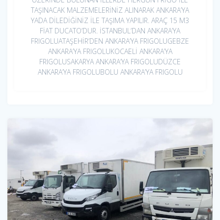
TAŞINACAK MALZEMELERİNİZ ALINARAK ANKARA’YA
YADA DİLEDİĞİNİZ İLE TAŞIMA YAPILIR. ARAÇ 15 M3
FİAT DUCATO’DUR. İSTANBUL’DAN ANKARA’YA
FRIGOLUATAŞEHİR’DEN ANKARA’YA FRIGOLUGEBZE
ANKARA’YA FRIGOLUKOCAELİ ANKARA’YA
FRIGOLUSAKARYA ANKARA’YA FRIGOLUDÜZCE
ANKARA’YA FRIGOLUBOLU ANKARA’YA FRIGOLU