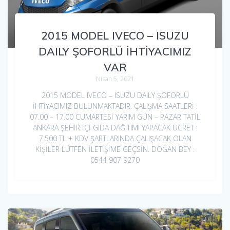
2015 MODEL IVECO – ISUZU
DAILY ŞOFORLÜ İHTİYACIMIZ
VAR
Nisan 5, 2021
2015 MODEL IVECO – ISUZU DAILY ŞOFORLÜ
İHTİYACIMIZ BULUNMAKTADIR. ÇALIŞMA SAATLERİ :
07.00 – 17.00 CUMARTESİ YARIM GÜN – PAZAR TATİL
ANKARA ŞEHİR İÇİ GIDA DAĞITIMI YAPACAK ÜCRET :
7.500 TL + KDV ŞARTLARINDA ÇALIŞACAK OLAN
KİŞİLER LÜTFEN İLETİŞİME GEÇSİN. DOĞAN BEY :
0544 907 9270