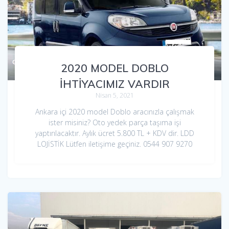
2020 MODEL DOBLO
İHTİYACIMIZ VARDIR
Nisan 5, 2021
Ankara içi 2020 model Doblo aracınızla çalışmak
ister misiniz? Oto yedek parça taşıma işi
yaptırılacaktır. Aylık ücret 5.800 TL + KDV dir. LDD
LOJİSTİK Lütfen iletişime geçiniz. 0544 907 9270