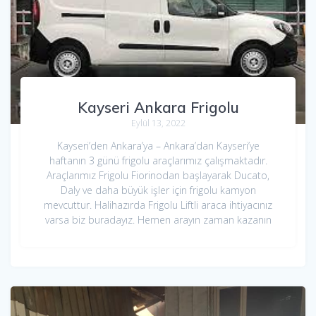
Kayseri Ankara Frigolu
Eylül 13, 2022
Kayseri’den Ankara’ya – Ankara’dan Kayseri’ye
haftanın 3 günü frigolu araçlarımız çalışmaktadır.
Araçlarımız Frigolu Fiorinodan başlayarak Ducato,
Daly ve daha büyük işler için frigolu kamyon
mevcuttur. Halihazırda Frigolu Liftli araca ihtiyacınız
varsa biz buradayız. Hemen arayın zaman kazanın