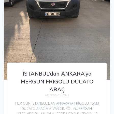
İSTANBUL’dan ANKARA’ya
HERGÜN FRIGOLU DUCATO
ARAÇ
Ağustos 25, 2021
HER GÜN İSTANBUL’DAN ANKARA’YA FRİGOLU 15M3
DUCATO ARACIMIZ VARDIR. YOL GÜZERGAHI
ÜZERİNDE BULUNAN İLLERDE HERGÜN FRİGO İLE