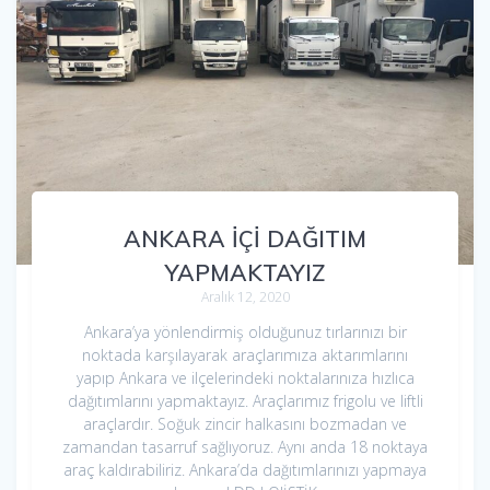
ANKARA İÇİ DAĞITIM
YAPMAKTAYIZ
Aralık 12, 2020
Ankara’ya yönlendirmiş olduğunuz tırlarınızı bir
noktada karşılayarak araçlarımıza aktarımlarını
yapıp Ankara ve ilçelerindeki noktalarınıza hızlıca
dağıtımlarını yapmaktayız. Araçlarımız frigolu ve liftli
araçlardır. Soğuk zincir halkasını bozmadan ve
zamandan tasarruf sağlıyoruz. Aynı anda 18 noktaya
araç kaldırabiliriz. Ankara’da dağıtımlarınızı yapmaya